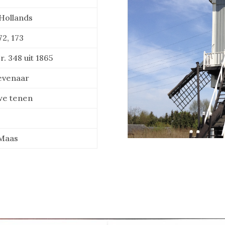
 Hollands
72, 173
. 348 uit 1865
evenaar
uwe tenen
 Maas