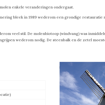
de molen enkele veranderingen ondergaat.
ering bleek in 1989 wederom een grondige restauratie n
erom veel stil. De molenbiotoop (windvang) was inmiddel
ingrijpen wederom nodig. De steenbalk en de zetel moes
ocatie)