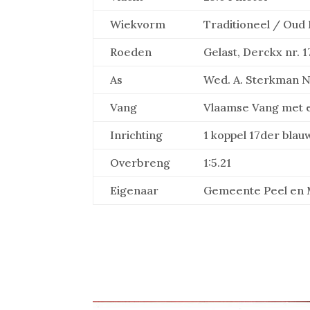
Wiekvorm
Traditioneel / Oud
Roeden
Gelast, Derckx nr. 1
As
Wed. A. Sterkman Nr
Vang
Vlaamse Vang met 
Inrichting
1 koppel 17der bla
Overbreng
1:5.21
Eigenaar
Gemeente Peel en